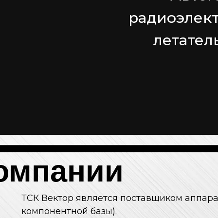
радиоэлек
летател
омпании
ТСК Вектор является поставщиком аппарат
компонентной базы).